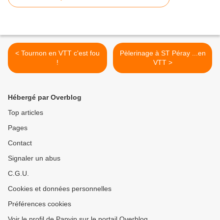
< Tournon en VTT c'est fou
Pèlerinage à ST Péray ...en
!
VTT >
Hébergé par Overblog
Top articles
Pages
Contact
Signaler un abus
C.G.U.
Cookies et données personnelles
Préférences cookies
Voir le profil de Papyjp sur le portail Overblog