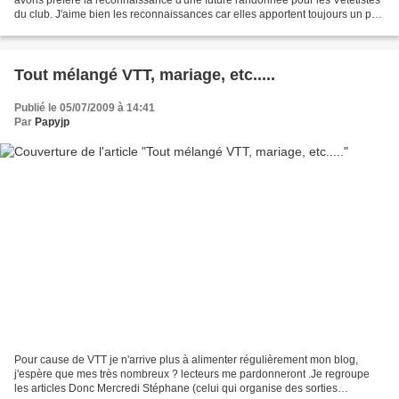
du club. J'aime bien les reconnaissances car elles apportent toujours un peu
d'imprévu ;. Mercredi nous...
Tout mélangé VTT, mariage, etc.....
Publié le 05/07/2009 à 14:41
Par
Papyjp
Pour cause de VTT je n'arrive plus à alimenter régulièrement mon blog,
j'espère que mes très nombreux ? lecteurs me pardonneront .Je regroupe
les articles Donc Mercredi Stéphane (celui qui organise des sorties