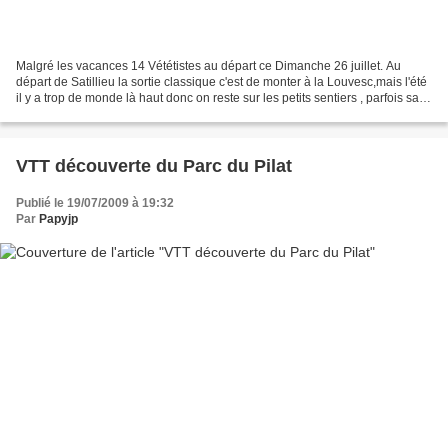
Malgré les vacances 14 Vététistes au départ ce Dimanche 26 juillet. Au
départ de Satillieu la sortie classique c'est de monter à la Louvesc,mais l'été
il y a trop de monde là haut donc on reste sur les petits sentiers , parfois sans
savoir si le sentier...
VTT découverte du Parc du Pilat
Publié le 19/07/2009 à 19:32
Par
Papyjp