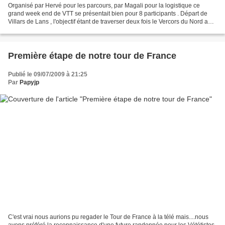
Organisé par Hervé pour les parcours, par Magali pour la logistique ce
grand week end de VTT se présentait bien pour 8 participants . Départ de
Villars de Lans , l'objectif étant de traverser deux fois le Vercors du Nord au
Sud et du Sud au Nord. Les...
Première étape de notre tour de France
Publié le 09/07/2009 à 21:25
Par
Papyjp
C'est vrai nous aurions pu regader le Tour de France à la télé mais....nous
avons préféré la reconnaissance d'une future randonnée pour les Vététistes