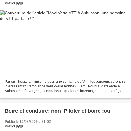
Par
Papyjp
Parfois j'hésite à m'inscrire pour une semaine de VTT, les parcours seront-ils
intéressants? L'ambiance sera -t-elle bonne?.....etc.. Pour la Maxi Verte à
Aubusson d'Auvergne je connaissais quelques traceurs, et un peu la région,
donc j'y vais. Alors?...
Boire et conduire: non .Piloter et boire :oui
Publié le 12/08/2009 à 21:02
Par
Papyjp