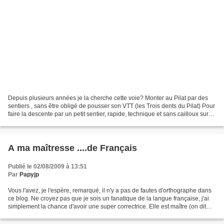
Depuis plusieurs années je la cherche cette voie? Monter au Pilat par des
sentiers , sans être obligé de pousser son VTT (les Trois dents du Pilat) Pour
faire la descente par un petit sentier, rapide, technique et sans cailloux sur
presque 7 km de bonheur...
A ma maîtresse ....de Français
Publié le 02/08/2009 à 13:51
Par
Papyjp
Vous l'avez, je l'espère, remarqué, il n'y a pas de fautes d'orthographe dans
ce blog. Ne croyez pas que je sois un fanatique de la langue française, j'ai
simplement la chance d'avoir une super correctrice. Elle est maître (on dit
maître ou maîtresse...