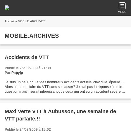
MENU
Accueil
» MOBILE.ARCHIVES
MOBILE.ARCHIVES
Accidents de VTT
Publié le 25/08/2009 à 21:39
Par
Papyjp
Je suis un peu inquiet des nombreux accidents actuels, clavicule, épaule .....
Alors comment faire du VTT sans se casser? Je n'ai pas la réponse à cette
question mais il serait intéressant que ceux qui ont eu un accident sévère de
VTT (cassure , foulure...
Maxi Verte VTT à Aubusson, une semaine de
VTT parfaite.!!
Publié le 24/08/2009 à 15:02