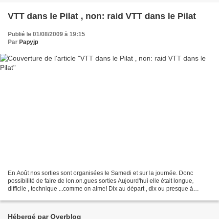
VTT dans le Pilat , non: raid VTT dans le Pilat
Publié le 01/08/2009 à 19:15
Par
Papyjp
En Août nos sorties sont organisées le Samedi et sur la journée. Donc
possibilité de faire de lon.on.gues sorties Aujourd'hui elle était longue,
difficile , technique ...comme on aime! Dix au départ , dix ou presque à
l'arrivée. Départ de Bourg Argental...
Hébergé par Overblog