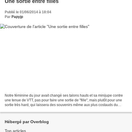
Une sortie entre filles
Publié le 01/06/2014 à 18:04
Par
Papyjp
Notre féminine du jour avait changé ses talons hauts et sa minijupe contre
une tenue de VTT, pas pour faire une sortie de "fille", mais plutôt pour une
sortie très hard, qui laissera des souvenirs même aux plus costauds du
groupe vaincus par des montées...
Hébergé par Overblog
Top articles