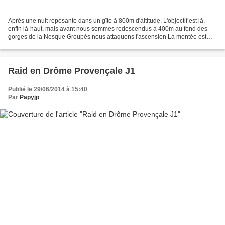
Après une nuit reposante dans un gîte à 800m d'altitude, L'objectif est là,
enfin là-haut, mais avant nous sommes redescendus à 400m au fond des
gorges de la Nesque Groupés nous attaquons l'ascension La montée est
facile, mais longue, avant d'atteindre...
Raid en Drôme Provençale J1
Publié le 29/06/2014 à 15:40
Par
Papyjp