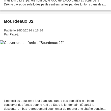
mais loin d'ici et parfois humide, le ROC de SAOU parfait au cœur de la
Drôme , avec du soleil, des petits sentiers taillés par des tontons dans des
endroits impossibles Là j'en...
Bourdeaux J2
Publié le 26/06/2014 à 16:36
Par
Papyjp
L'objectif du deuxième jour étant une rando pas trop difficile afin de
conserver des forces pour le raid de Saou le lendemain, départ à la
descente, en bas regroupement pour tenter de réparer une chaîne dont les