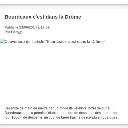
maillons baillaient dangereusement, un...
Bourdeaux c'est dans la Drôme
Publié le 23/06/2014 à 17:59
Par
Papyjp
Organisé de main de maître par un modeste vététiste, notre séjour à
Bourdeaux nous a permis d'établir un record de descente, dés le premier
jour 1600m de descente, un cubi de bière fraîche descendu en quelques
heures et quelques bouteilles de rosé, tout...