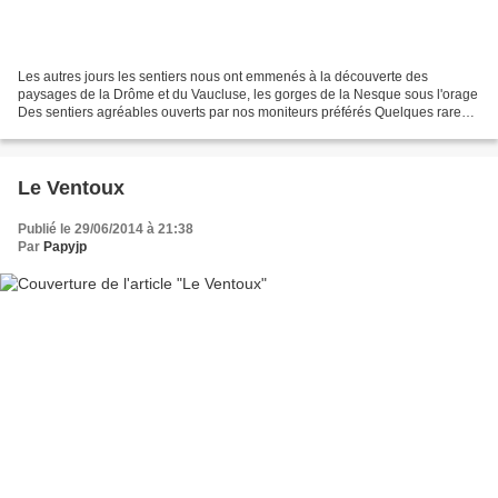
Les autres jours les sentiers nous ont emmenés à la découverte des
paysages de la Drôme et du Vaucluse, les gorges de la Nesque sous l'orage
Des sentiers agréables ouverts par nos moniteurs préférés Quelques rares
crevaisons (la romaine) , les pneus sont...
Le Ventoux
Publié le 29/06/2014 à 21:38
Par
Papyjp