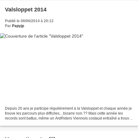
Valsloppet 2014
Publié le 08/06/2014 à 20:12
Par
Papyjp
Depuis 20 ans je participe régulièrement à la Valsloppet et chaque année je
trouve les parcours plus difficiles....bizarre non.?? Mais cette année les
records sont battus, même un ArdRiders Viennois costaud entraîné a trouvé
le parcours très dur, seuls...