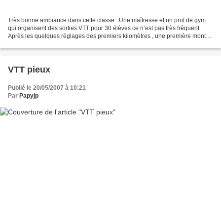
Très bonne ambiance dans cette classe . Une maîtresse et un prof de gym
qui organisent des sorties VTT pour 30 élèves ce n’est pas très fréquent.
Après les quelques réglages des premiers kilomètres , une première montée
, un peu de plat pour arriver à...
VTT pieux
Publié le 20/05/2007 à 10:21
Par
Papyjp