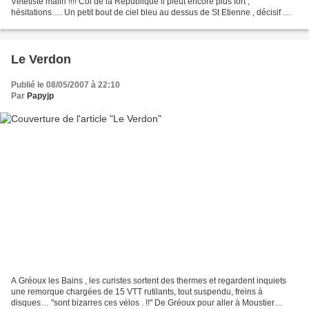
Vététiste malin !!!! Col de la République il pleut encore plus fort ,
hésitations…. Un petit bout de ciel bleu au dessus de St Etienne , décisif …..
La Talaudiére (42) ce n’est pas...
Le Verdon
Publié le 08/05/2007 à 22:10
Par
Papyjp
A Gréoux les Bains , les curistes sortent des thermes et regardent inquiets
une remorque chargées de 15 VTT rutilants, tout suspendu, freins à
disques… "sont bizarres ces vélos . !!" De Gréoux pour aller à Moustier