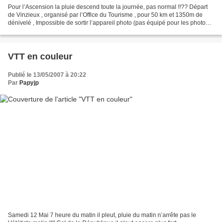
Pour l’Ascension la pluie descend toute la journée, pas normal !!?? Départ
de Vinzieux , organisé par l’Office du Tourisme , pour 50 km et 1350m de
dénivelé , Impossible de sortir l’appareil photo (pas équipé pour les photos
sous marine). Samedi 18 Mai...
VTT en couleur
Publié le 13/05/2007 à 20:22
Par
Papyjp
Samedi 12 Mai 7 heure du matin il pleut, pluie du matin n’arrête pas le