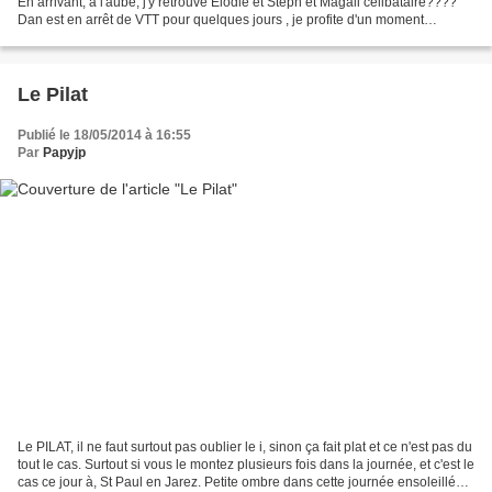
En arrivant, à l'aube, j'y retrouve Elodie et Steph et Magali célibataire????
Dan est en arrêt de VTT pour quelques jours , je profite d'un moment
d’inattention pour partir...
Le Pilat
Publié le 18/05/2014 à 16:55
Par
Papyjp
Le PILAT, il ne faut surtout pas oublier le i, sinon ça fait plat et ce n'est pas du
tout le cas. Surtout si vous le montez plusieurs fois dans la journée, et c'est le
cas ce jour à, St Paul en Jarez. Petite ombre dans cette journée ensoleillée,