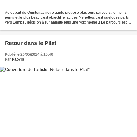
Au départ de Quintenas notre guide propose plusieurs parcours, le moins
pentu et le plus beau c'est objectif le lac des Ménettes, c'est quelques parts
vers Lemps , décision à l'unanimité plus une voix même..! Le parcours est un
peu long, surtout en s’arrêtant...
Retour dans le Pilat
Publié le 25/05/2014 à 15:46
Par
Papyjp