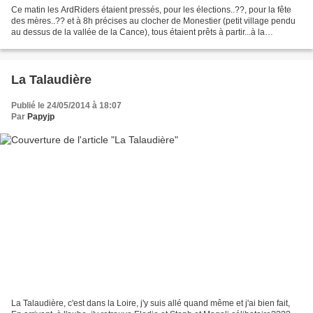
Ce matin les ArdRiders étaient pressés, pour les élections..??, pour la fête
des mères..?? et à 8h précises au clocher de Monestier (petit village pendu
au dessus de la vallée de la Cance), tous étaient prêts à partir...à la
descente, l'objectif du jour...
La Talaudière
Publié le 24/05/2014 à 18:07
Par
Papyjp
La Talaudière, c'est dans la Loire, j'y suis allé quand même et j'ai bien fait,