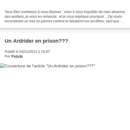
Vous êtes nombreux à vous étonner , voire à vous inquiéter de mon absence
des sentiers, je vous en remercie...et je vous explique pourquoi... J'ai voulu
reconstruire un mur en pierres comme le faisaient nos ancêtres, sauf que : ils
étaient plus résistants...
Un Ardrider en prison???
Publié le 04/11/2012 à 18:07
Par
Papyjp