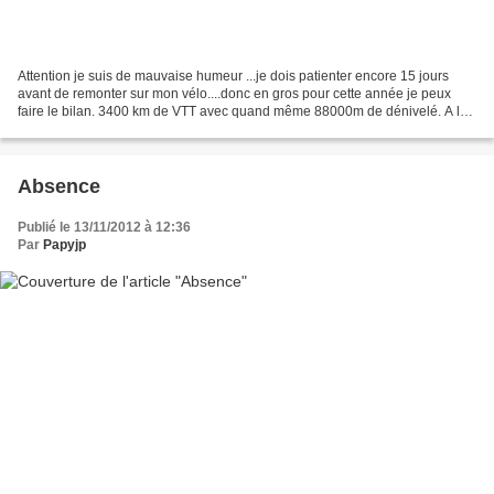
Attention je suis de mauvaise humeur ...je dois patienter encore 15 jours
avant de remonter sur mon vélo....donc en gros pour cette année je peux
faire le bilan. 3400 km de VTT avec quand même 88000m de dénivelé. A la
moyenne faramineuse de 7km/h, cela...
Absence
Publié le 13/11/2012 à 12:36
Par
Papyjp