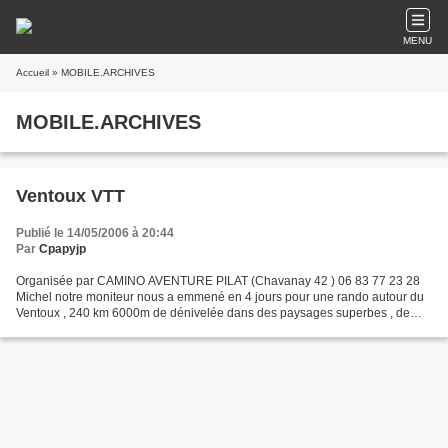
MENU
Accueil
» MOBILE.ARCHIVES
MOBILE.ARCHIVES
Ventoux VTT
Publié le 14/05/2006 à 20:44
Par
Cpapyjp
Organisée par CAMINO AVENTURE PILAT (Chavanay 42 ) 06 83 77 23 28
Michel notre moniteur nous a emmené en 4 jours pour une rando autour du
Ventoux , 240 km 6000m de dénivelée dans des paysages superbes , de
gîtes accueillants , départ de Fontaine de Vaucluse...