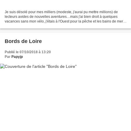
Je suis désolé pour mes milliers (modeste, j'aurai pu mettre millions) de
lecteurs avides de nouvelles aventures....mais j'ai bien droit à quelques
vacances sans mon vélo, j'étais à l'Ouest pour la pêche et les bains de mer,
même pas froide la mer Oui...
Bords de Loire
Publié le 07/10/2018 à 13:20
Par
Papyjp