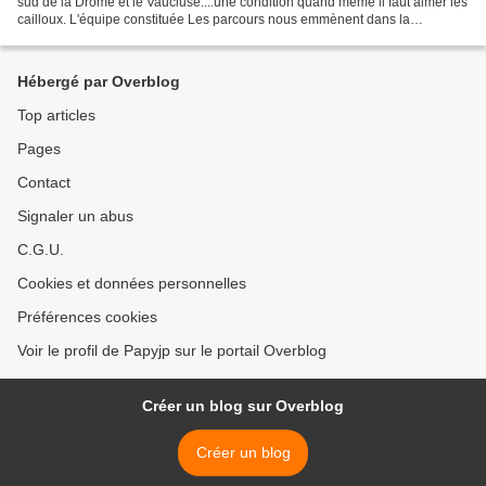
sud de la Drôme et le Vaucluse....une condition quand même il faut aimer les
cailloux. L'équipe constituée Les parcours nous emmènent dans la
montagne, là où les loups s'approchent...
Hébergé par Overblog
Top articles
Pages
Contact
Signaler un abus
C.G.U.
Cookies et données personnelles
Préférences cookies
Voir le profil de Papyjp sur le portail Overblog
Créer un blog sur Overblog
Créer un blog