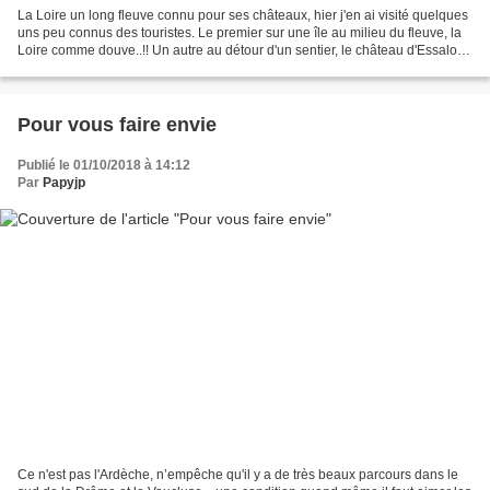
La Loire un long fleuve connu pour ses châteaux, hier j'en ai visité quelques
uns peu connus des touristes. Le premier sur une île au milieu du fleuve, la
Loire comme douve..!! Un autre au détour d'un sentier, le château d'Essalois
Plus loin encore Après...
Pour vous faire envie
Publié le 01/10/2018 à 14:12
Par
Papyjp
Ce n'est pas l'Ardèche, n’empêche qu'il y a de très beaux parcours dans le