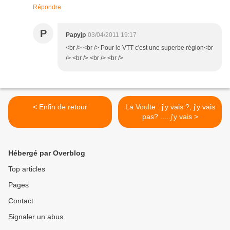
Répondre
P
Papyjp
03/04/2011 19:17
<br /> <br /> Pour le VTT c'est une superbe région<br
/> <br /> <br /> <br />
< Enfin de retour
La Voulte : j'y vais ?, j'y vais
pas? .....j'y vais >
Hébergé par Overblog
Top articles
Pages
Contact
Signaler un abus