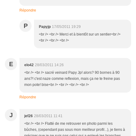
Répondre
P
Papyjp
17/05/2011 19:29
<br /> <br /> Merci et à bientôt sur un sentier<br />
<br /> <br /> <br />
E
elo42
28/03/2011 14:26
<br /> <br /> sacré veinard Papy Jp! alors? 90 bornes à 90
ans?! c'est naze comme reflexion, mais ça ne te freine pas
mon pote! bise<br /> <br /> <br /> <br />
Répondre
J
jef26
28/03/2011 11:41
<br /> <br /> Flatté de me retrouver en photo parmi les
bûches, (cependant pas sous mon meilleur profil...), je tiens à
préciser que je ne suis pas celui qui a enlevé les branches.