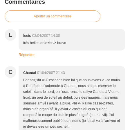
Commentaires
Ajouter un commentaire
L
louis
02/04/2007 14:30
très belle sortie<br /> bravo
Répondre
C
Chantal
01/04/2007 21:43
Bonsoir,<br /> C'est donc bien toi que nous avons vu ce matin
à l'entrée de l'autoroute à Chanas; nous allions chercher le
soleil...dans le nord, en l'occurence le rallye Candia à Vienne;
froid, un peu de soleil au début, puis des nuages, mais nous
sommes arrivés avant la pluie. <br /> Rallye casse-pattes,
mais bien organisé. Il y avait 2 vttistes du club qui ont
remporté la coupe du club le plus éloigné (pour le vtt). J'ai
malheureusement oublié leurs noms (je les ai vu à l'arrivée et
je devais être un peu sèche!...