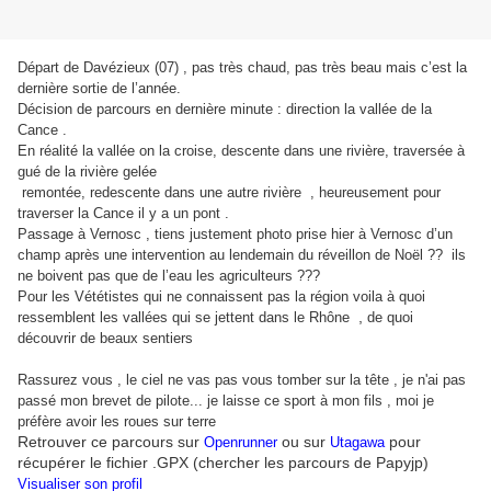
Départ de Davézieux (07) , pas très chaud, pas très beau mais c’est la
dernière sortie de l’année.
Décision de parcours en dernière minute : direction la vallée de la
Cance .
En réalité la vallée on la croise, descente dans une rivière, traversée à
gué de la rivière gelée
remontée, redescente dans une autre rivière , heureusement pour
traverser la Cance il y a un pont .
Passage à Vernosc , tiens justement photo prise hier à Vernosc d’un
champ après une intervention au lendemain du réveillon de Noël ?? ils
ne boivent pas que de l’eau les agriculteurs ???
Pour les Vététistes qui ne connaissent pas la région voila à quoi
,
ressemblent les vallées qui se jettent dans le Rhône
de quoi
découvrir de beaux sentiers
Rassurez vous , le ciel ne vas pas vous tomber sur la tête , je n'ai pas
passé mon brevet de pilote... je laisse ce sport à mon fils , moi je
préfère avoir les roues sur terre
Retrouver ce parcours sur
ou sur
pour
Openrunner
Utagawa
récupérer le fichier .GPX (chercher les parcours de Papyjp)
Visualiser son profil