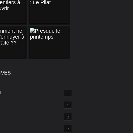
IVES
t
1
1
2
2