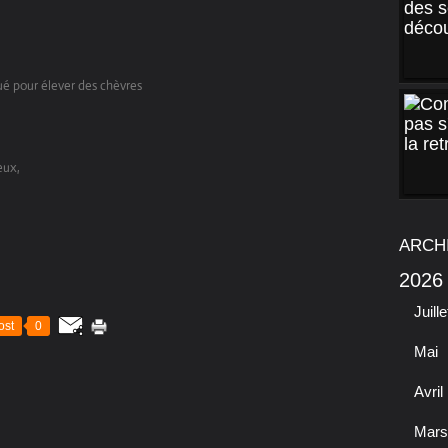
ué pour élever des chèvres
eux,
ARCH
2026
Juille
ost
0
Mai
Avril
Mars