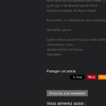
cette rando les trois plateaux sont utilisés ..!!
53 km 950 m de dénivelé quand même.
De beaux paysages, de beaux villages
Rencontres : un informaticien qui a tout plaq
Des vieilles pierres
L'après midi un peu de VTC pour visiter Soléri
Richerenche , Visan ,
Buisson et finir à St Roman
Total 86km
Partager cet article
Rep
S'inscrire à la newsletter
Vous aimerez aussi :