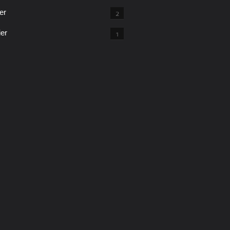
er
2
ier
1