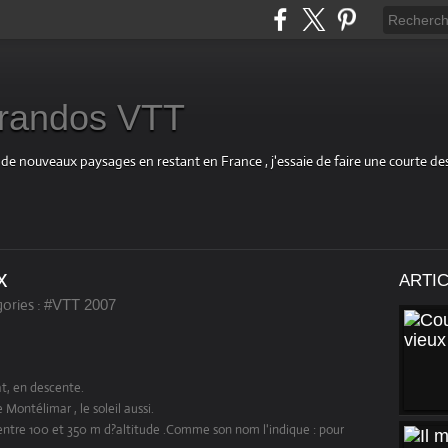
s randos VTT
 de nouveaux paysages en restant en France , j'essaie de faire une courte d
x
ARTI
ories :
#VTT 2007
at, en descente.
Montélimar , le soleil aussi.
entre 100 et 350 m d?altitude .Comme son nom l'indique : pour