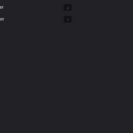
er
2
ier
1