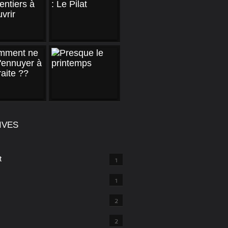
IVES
t
1
1
2
2