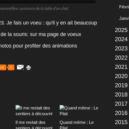
Févri
mammifère carnivore de la taille d'un chat.
Janv
23. Je fais un voeu : qu'il y en ait beaucoup
2025
 de la souris: sur ma page de voeux
2024
 photos pour profiter des animations
2023
2022
2021
ost
0
2020
2019
2018
2017
2016
2015
Il me restait des
Quand même : Le
sentiers à découvrir
Pilat