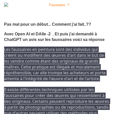
Pas mal pour un début... Comment j'ai fait..??
Avec Open AI et DAlle -2 . Et puis j'ai demandé à
ChatGPT un avis sur les faussaires voici sa réponse
Les faussaires en peinture sont des individus qui 
créent ou modifient des œuvres d'art dans le but de 
les vendre comme étant des originaux de grands 
maîtres. 
Cette pratique est illégale et moralement 
répréhensible, car elle trompe les acheteurs et porte 
atteinte à l'intégrité de l'œuvre d'art et de l'artiste.
Il existe différentes techniques utilisées par les 
faussaires pour créer des œuvres qui ressemblent à 
des originaux. 
Certains peuvent reproduire les œuvres 
à partir de photographies ou de reproductions, tandis 
que d'autres peuvent utiliser des méthodes plus 