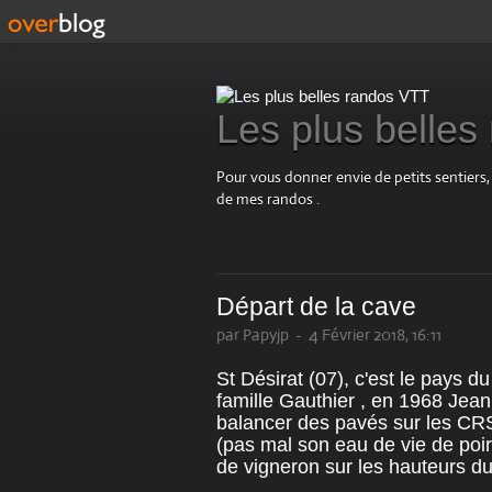
Les plus belle
Pour vous donner envie de petits sentiers,
de mes randos .
Départ de la cave
par Papyjp
-
4 Février 2018, 16:11
St Désirat (07), c'est le pays d
famille Gauthier , en 1968 Je
balancer des pavés sur les CRS),
(pas mal son eau de vie de poir
de vigneron sur les hauteurs du