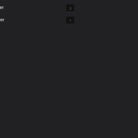
er
2
ier
1