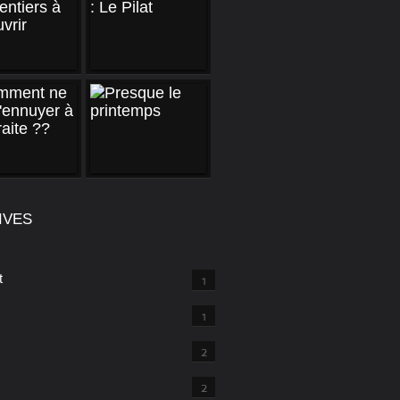
IVES
t
1
1
2
2