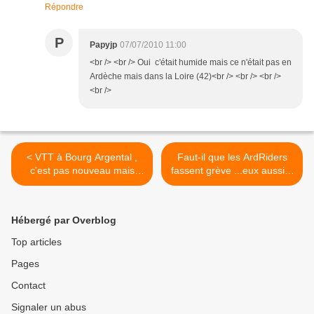
Répondre
P
Papyjp
07/07/2010 11:00
<br /> <br /> Oui c'était humide mais ce n'était pas en
Ardèche mais dans la Loire (42)<br /> <br /> <br />
<br />
< VTT à Bourg Argental ,
Faut-il que les ArdRiders
c'est pas nouveau mais
fassent grève ...eux aussi ?
c'est bien quand même
>
Hébergé par Overblog
Top articles
Pages
Contact
Signaler un abus