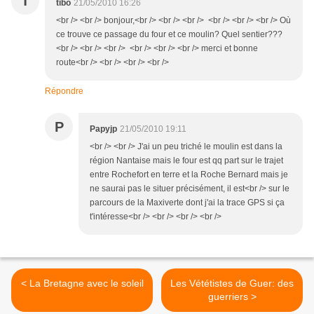
T
tibo
21/05/2010 16:26
<br /> <br /> bonjour,<br /> <br /> <br /> <br /> <br /> <br /> Où
ce trouve ce passage du four et ce moulin? Quel sentier???
<br /> <br /> <br /> <br /> <br /> <br /> merci et bonne
route<br /> <br /> <br /> <br />
Répondre
P
Papyjp
21/05/2010 19:11
<br /> <br /> J'ai un peu triché le moulin est dans la
région Nantaise mais le four est qq part sur le trajet
entre Rochefort en terre et la Roche Bernard mais je
ne saurai pas le situer précisément, il est<br /> sur le
parcours de la Maxiverte dont j'ai la trace GPS si ça
t'intéresse<br /> <br /> <br /> <br />
< La Bretagne avec le soleil
Les Vététistes de Guer: des
guerriers >