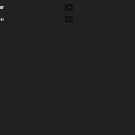
er
2
ier
1