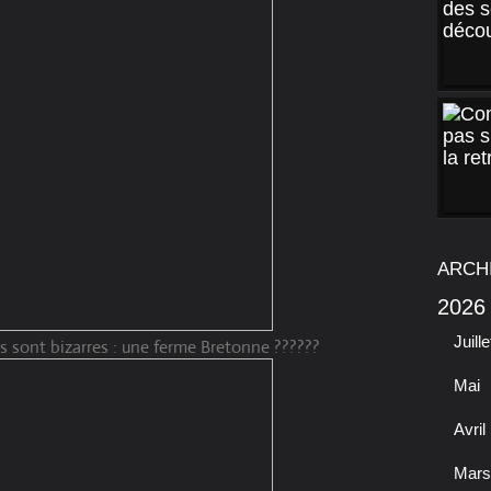
ARCH
2026
Juille
 sont bizarres : une ferme Bretonne ??????
Mai
Avril
Mars