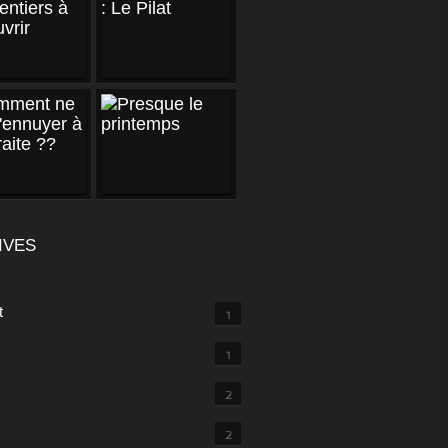
IVES
t
1
1
2
2