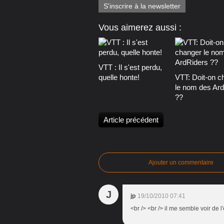
S'inscrire à la newsletter
Vous aimerez aussi :
VTT : Il s'est perdu,
quelle honte!
VTT: Doit-on c
le nom des Ar
??
Article précédent
Ajouter un commentaire
J
jp
19/10/2010 07:41
<br /> <br /> il me semble voir de l'e