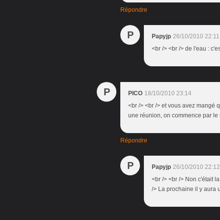
Répondre
P
Papyjp
26/10/2010 22:11
<br /> <br /> de l'eau : c'e
P
PICO
18/10/2010 23:14
<br /> <br /> et vous avez mangé q
une réunion, on commence par le re
Répondre
P
Papyjp
26/10/2010 22:12
<br /> <br /> Non c'était la
/> La prochaine il y aura 