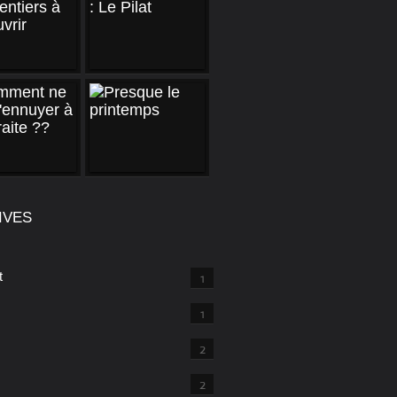
IVES
t
1
1
2
2