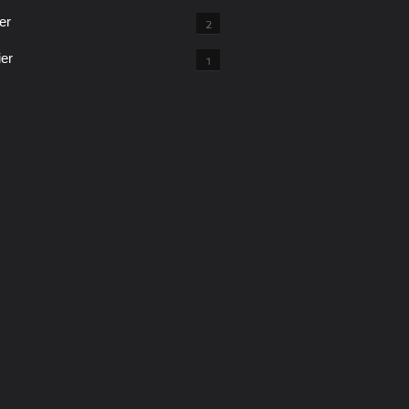
er
2
ier
1