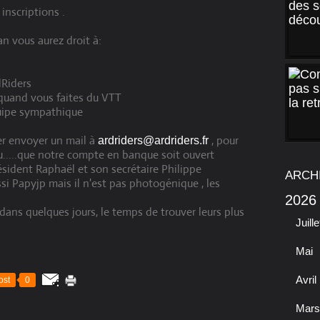
inscriptions .
 vous aurez droit à:
dRiders
 quand vous faites du VTT
quipe sympathique
per envoyer un mail à
, pour
ardriders@ardriders.fr
eu.....que notre compte en banque soit ouvert
ésident Raphaël et son secrétaire Philippe
ARCH
si Papyjp mais il n'est pas photogénique , les
2026
ans quelques jours, le temps de trouver leurs plus
Juille
Mai
Avril
ost
0
Mars