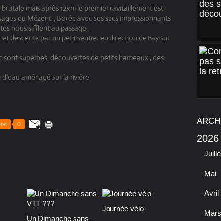
 brutale mais après 12km le premier ravitaillement est
ysages du Mézenc , Borée avec ses sucs impressionnants
tes nous sifflent au passage,
 descente par un petit sentier en direction de Fay sur
c sont superbes, découvertes de petits hameaux , des
n d’eau aménagé sur la riviére
ARCH
ost
0
2026
Juille
Mai
Avril
Journée vélo
Mars
Un Dimanche sans