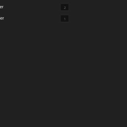
er
2
ier
1