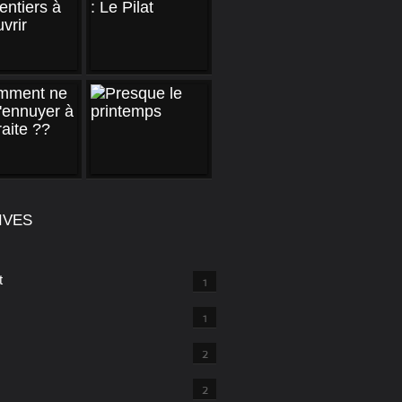
IVES
t
1
1
2
2