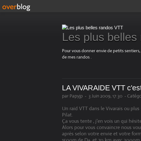
Les plus belle
Pour vous donner envie de petits sentiers,
de mes randos .
LA VIVARAIDE VTT c'est
par Papyjp
-
3 Juin 2009, 17:30
-
Catégo
Un raid VTT dans le Vivarais ou plu
Pilat.
Ça vous tente , j'en vois un qui hésite
Alors pour vous convaincre nous vous
après selon votre envie et votre fo
1500m de D+, et 70 km avec 2000m 