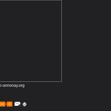
lo-annonay.org
ost
0