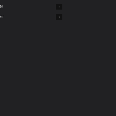
er
2
ier
1