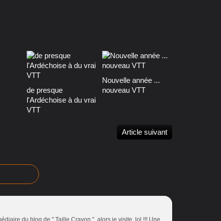
Nouvelle année ...
de presque
nouveau VTT
l'Ardéchoise à du vrai
VTT
Article suivant
diaire du blog de " Taille Crayon ", alors je visite ,lol !!! Une