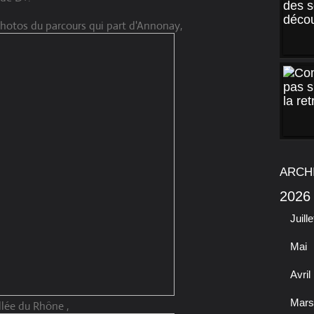
photos du parcours qui part d'Annonay,
ARCH
2026
Juille
Mai
Avril
Mars
llée du Rhône ,