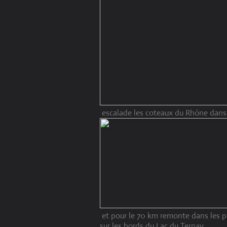
escalade les coteaux du Rhône dans l
et pour le 70 km remonte dans les 
sur les bords du Lac du Ternay