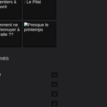
IVES
t
1
1
2
2