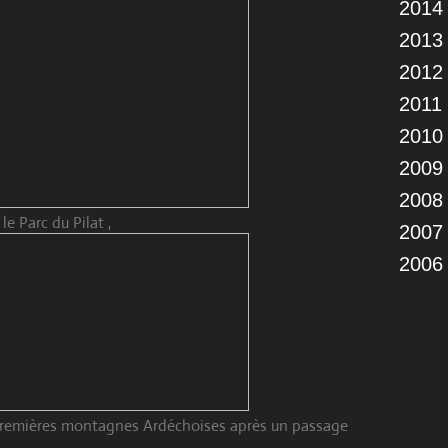
2014
2013
2012
2011
2010
2009
2008
e Parc du Pilat ,
2007
2006
premières montagnes Ardéchoises après un passage