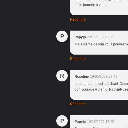
belle journée à vous.
Répondre
P
Papyjp
20/05/2009 09:15
Mais même de loin vous pouvez ve
Répondre
R
Roseline
19/05/2009 23:42
Le programme est alléchant. Domma
bon courage A bientôt PapyjpRose
Répondre
P
Papyjp
19/05/2009 17:26