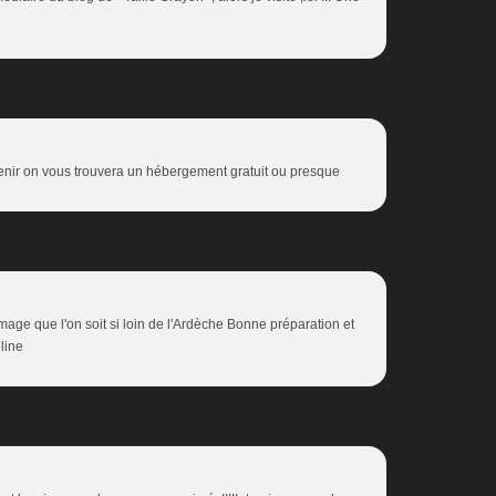
nir on vous trouvera un hébergement gratuit ou presque
ge que l'on soit si loin de l'Ardèche Bonne préparation et
line