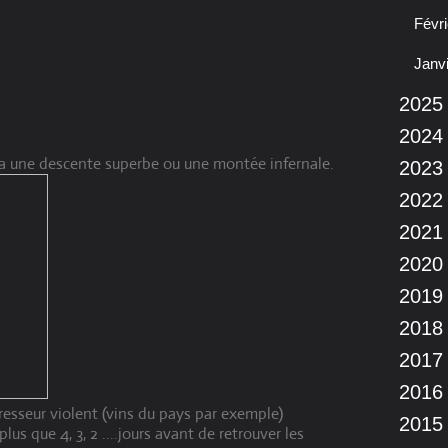
Févri
Janv
2025
2024
l y a une descente superbe ou une montée infernale.
2023
2022
2021
2020
2019
2018
2017
2016
resseur violent (vins du pays par exemple)
2015
us que 4, 3, 2 ....jours avant de retrouver les