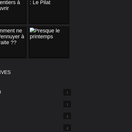
IVES
t
1
1
2
2