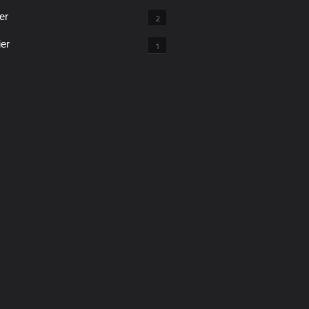
er
2
ier
1