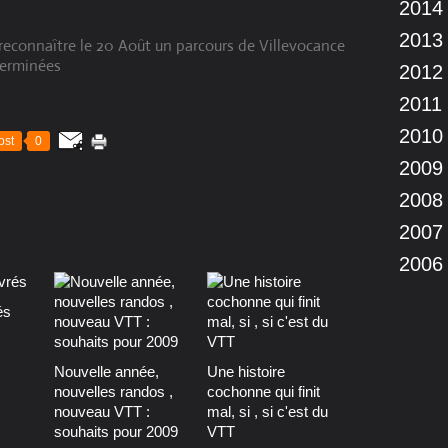
2014
2013
s reconnaître le 20 Août un parcours de Villevocance
terminées
2012
2011
2010
ost
0
2009
2008
2007
2006
és
Nouvelle année,
Une histoire
nouvelles randos ,
cochonne qui finit
nouveau VTT :
mal, si , si c'est du
souhaits pour 2009
VTT