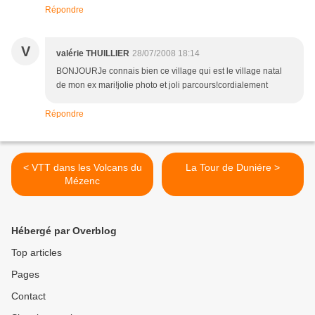
Répondre
V
valérie THUILLIER
28/07/2008 18:14
BONJOURJe connais bien ce village qui est le village natal
de mon ex mari!jolie photo et joli parcours!cordialement
Répondre
< VTT dans les Volcans du
La Tour de Duniére >
Mézenc
Hébergé par Overblog
Top articles
Pages
Contact