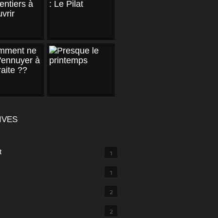
IVES
t
1
1
2
2