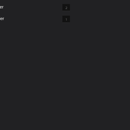
er
2
ier
1