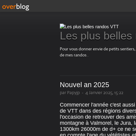
Les plus belle
Pour vous donner envie de petits sentiers,
de mes randos .
Nouvel an 2025
par Papyjp
-
4 Janvier 2025, 15:22
Commencer l'année c'est aussi 
de VTT dans des régions divers
l'occasion de retrouver des amis
montagne à Valmorel, le Jura, l
1300km 26000m de d+ ce ne son
en compte l'age du vététistes et q