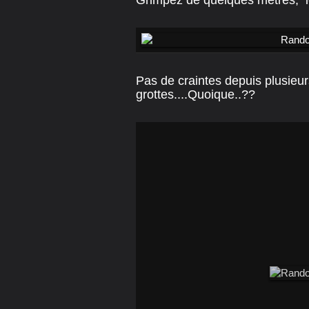
Grimpez de quelques mètres, le
Pas de craintes depuis plusieu
grottes....Quoique..??