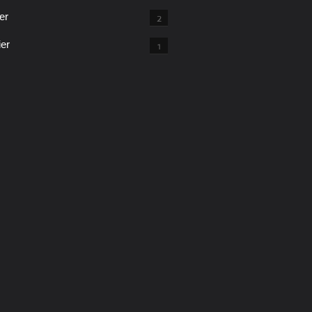
er
2
ier
1