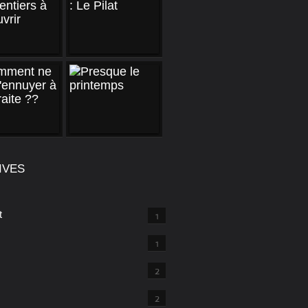
IVES
t
1
1
2
2