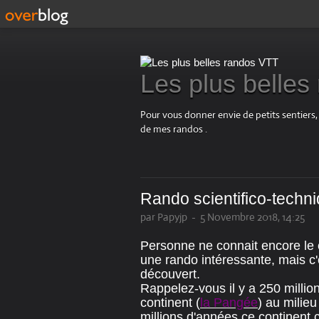
Les plus belle
Pour vous donner envie de petits sentiers,
de mes randos .
Rando scientifico-techn
par Papyjp
-
5 Novembre 2018, 14:25
Personne ne connait encore le 
une rando intéressante, mais c'
découvert.
Rappelez-vous il y a 250 million
continent (
la Pangée
) au milie
millions d'années ce continent 