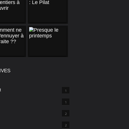
IVES
t
1
1
2
2