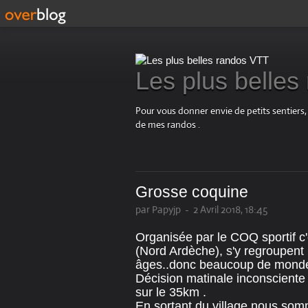
Les plus belle
Pour vous donner envie de petits sentiers,
de mes randos .
Grosse coquine
par Papyjp
-
2 Avril 2018, 18:45
Organisée par le COQ sportif c
(Nord Ardèche), s'y regroupent 
âges..donc beaucoup de monde 
Décision matinale inconscient
sur le 35km .
En sortant du village nous somm