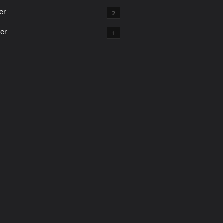
er
2
ier
1