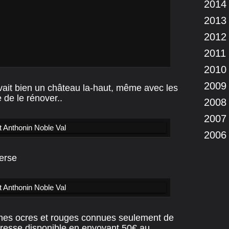
2014
2013
2012
2011
2010
2009
vait bien un château la-haut, même avec les
 de le rénover..
2008
2007
2006
verse
unes ocres et rouges connues seulement de
adresse disponible en envoyant 50€ au