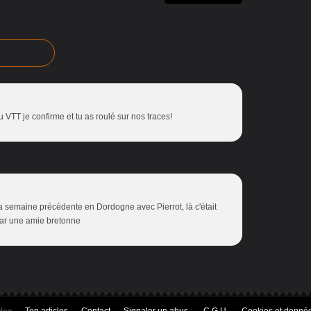
du VTT je confirme et tu as roulé sur nos traces!
 la semaine précédente en Dordogne avec Pierrot, là c'était
par une amie bretonne