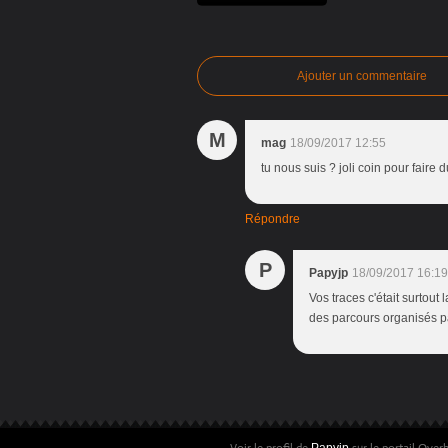
Ajouter un commentaire
M
mag
18/09/2017 12:55
tu nous suis ? joli coin pour faire 
Répondre
P
Papyjp
18/09/2017 16:19
Vos traces c'était surtout
des parcours organisés 