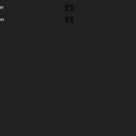
er
2
ier
1