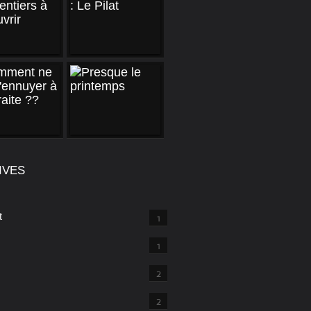
IVES
t
1
1
2
2