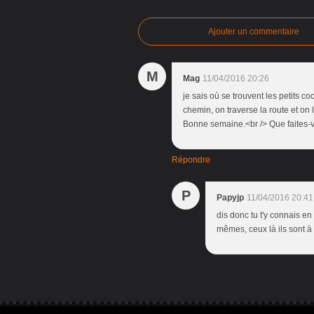
Ajouter un commentaire
M
Mag
11/04/2016 20:26
je sais où se trouvent les petits 
chemin, on traverse la route et on
Bonne semaine.<br /> Que faites-
Répondre
P
Papyjp
11/04/2016 20:41
dis donc tu t'y connais en
mêmes, ceux là ils sont à