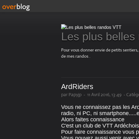
Les plus belle
Pour vous donner envie de petits sentiers,
de mes randos .
ArdRiders
par Papyjp
-
11 Avril 2016, 13:49
-
Catégo
Vous ne connaissez pas les ArdRi
radio, ni PC, ni smartphone.....e
Alors faites connaissance
C'est un club de VTT Ardéchois
Pour faire connaissance vous po
Vous pouvez aussi venir avec v