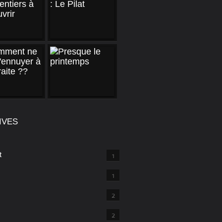
IVES
t
1
1
2
2