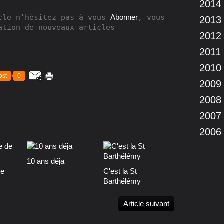
2014
cle n'hésitez pas à vous 
Abonner
, vous 
2013
ation de nouveaux articles
2012
2011
2010
ost
0
2009
2008
2007
2006
10 ans déja
de
C'est la St
Barthélémy
Article suivant