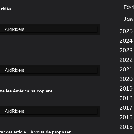
Févri
 ridés
Janv
2025
2024
2023
2022
2021
2020
2019
ême les Américains copient
2018
2017
2016
2015
r cet article....à vous de proposer