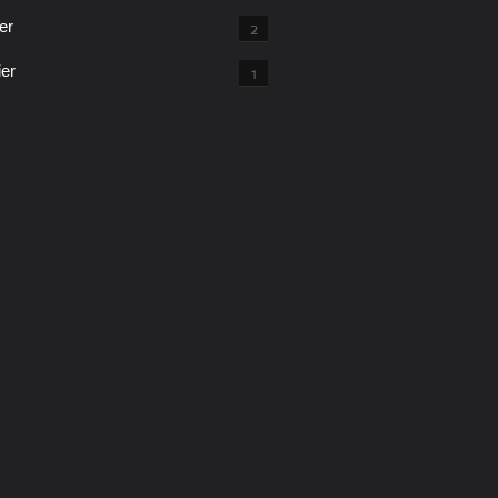
er
2
ier
1