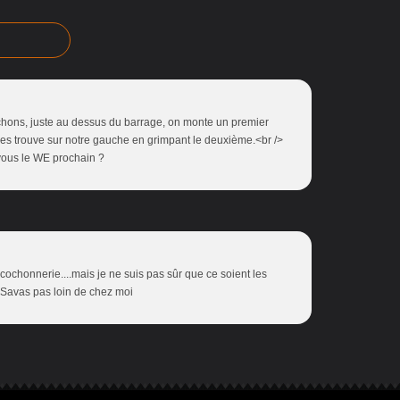
cochons, juste au dessus du barrage, on monte un premier
 les trouve sur notre gauche en grimpant le deuxième.<br />
vous le WE prochain ?
 cochonnerie....mais je ne suis pas sûr que ce soient les
 Savas pas loin de chez moi