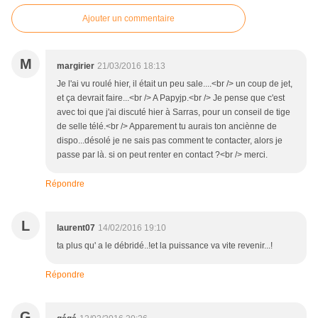
Ajouter un commentaire
M
margirier
21/03/2016 18:13
Je l'ai vu roulé hier, il était un peu sale....<br /> un coup de jet,
et ça devrait faire...<br /> A Papyjp.<br /> Je pense que c'est
avec toi que j'ai discuté hier à Sarras, pour un conseil de tige
de selle télé.<br /> Apparement tu aurais ton anciènne de
dispo...désolé je ne sais pas comment te contacter, alors je
passe par là. si on peut renter en contact ?<br /> merci.
Répondre
L
laurent07
14/02/2016 19:10
ta plus qu' a le débridé..!et la puissance va vite revenir...!
Répondre
G