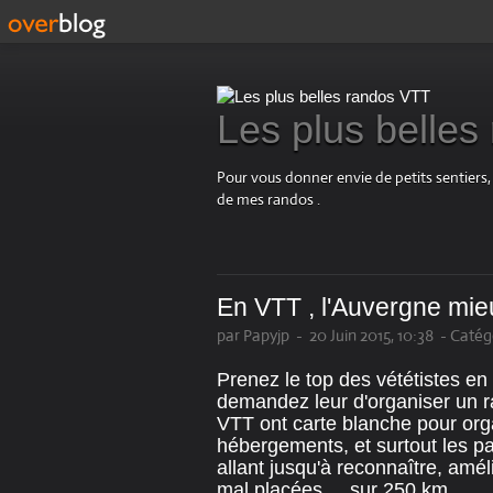
Les plus belle
Pour vous donner envie de petits sentiers,
de mes randos .
En VTT , l'Auvergne mie
par Papyjp
-
20 Juin 2015, 10:38
-
Catégo
Prenez le top des vététistes en
demandez leur d'organiser un ra
VTT ont carte blanche pour organ
hébergements, et surtout les pa
allant jusqu'à reconnaître, amél
mal placées.....sur 250 km .