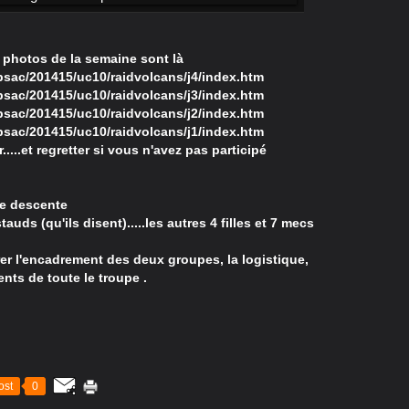
 photos de la semaine sont là
epsac/201415/uc10/raidvolcans/j4/index.htm
epsac/201415/uc10/raidvolcans/j3/index.htm
epsac/201415/uc10/raidvolcans/j2/index.htm
epsac/201415/uc10/raidvolcans/j1/index.htm
....et regretter si vous n'avez pas participé
de descente
auds (qu'ils disent).....les autres 4 filles et 7 mecs
er l'encadrement des deux groupes, la logistique,
nts de toute le troupe .
ost
0