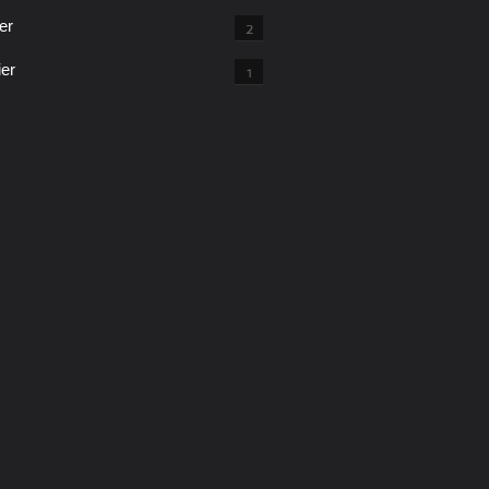
er
2
ier
1