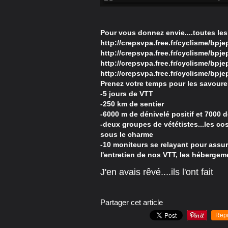
Pour vous donnez envie....toutes les
http://crepsvpa.free.fr/cyclisme/bpj
http://crepsvpa.free.fr/cyclisme/bpj
http://crepsvpa.free.fr/cyclisme/bpj
http://crepsvpa.free.fr/cyclisme/bpj
Prenez votre temps pour les savourer.
-5 jours de VTT
-250 km de sentier
-6000 m de dénivelé positif et 7000 
-deux groupes de vététistes...les cost
sous le charme
-10 moniteurs se relayant pour assur
l'entretien de nos VTT, les hébergeme
J'en avais rêvé....ils l'ont fait
Partager cet article
Rep