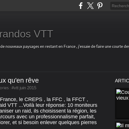
s randos VTT
 de nouveaux paysages en restant en France , j'essaie de faire une courte d
ux qu'en rêve
ARTI
ries :
#vtt juin 2015
 France, le CREPS , la FFC , la FFCT ,
id VTT ...Voilà leur réponse: 10 moniteurs
iser un raid, ils choisissent la région, les
rcours avec un professionnalisme parfait,
iorer, et si besoin enlever quelques pierres