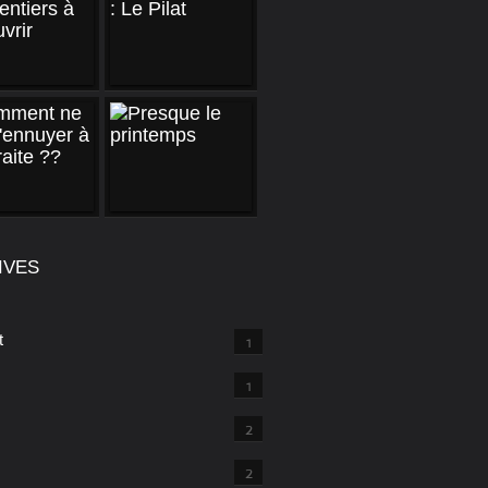
IVES
t
1
1
2
2