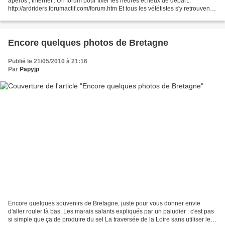
apéros , Internet : Un forum pour fixer les heures et lieux de départ.:
http://ardriders.forumactif.com/forum.htm Et tous les vététistes s'y retrouvent :
aujourd'hui 2 jeunes Allemands,...
Encore quelques photos de Bretagne
Publié le 21/05/2010 à 21:16
Par
Papyjp
Encore quelques souvenirs de Bretagne, juste pour vous donner envie
d'aller rouler là bas. Les marais salants expliqués par un paludier : c'est pas
si simple que ça de produire du sel La traversée de la Loire sans utiliser les