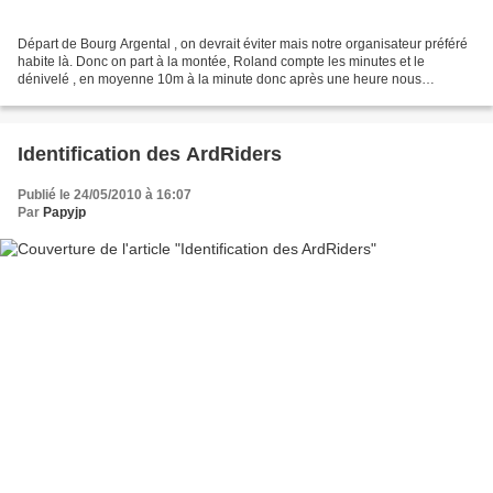
Départ de Bourg Argental , on devrait éviter mais notre organisateur préféré
habite là. Donc on part à la montée, Roland compte les minutes et le
dénivelé , en moyenne 10m à la minute donc après une heure nous
atteignons les 600m de dénivelé ..ou presque....
Identification des ArdRiders
Publié le 24/05/2010 à 16:07
Par
Papyjp