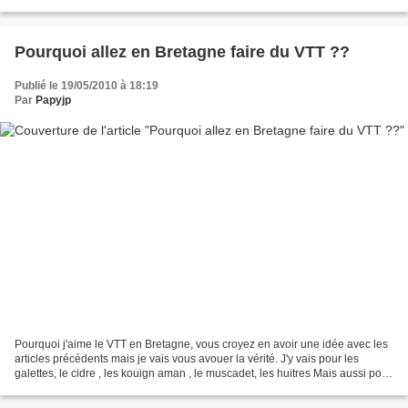
nouveaux ponts. A quoi s...
Pourquoi allez en Bretagne faire du VTT ??
Publié le 19/05/2010 à 18:19
Par
Papyjp
Pourquoi j'aime le VTT en Bretagne, vous croyez en avoir une idée avec les
articles précédents mais je vais vous avouer la vérité. J'y vais pour les
galettes, le cidre , les kouign aman , le muscadet, les huitres Mais aussi pour
la compagnie des Vététistes...