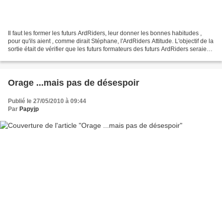
Il faut les former les futurs ArdRiders, leur donner les bonnes habitudes ,
pour qu'ils aient , comme dirait Stéphane, l'ArdRiders Attitude. L'objectif de la
sortie était de vérifier que les futurs formateurs des futurs ArdRiders seraient
dans le futur...
Orage ...mais pas de désespoir
Publié le 27/05/2010 à 09:44
Par
Papyjp