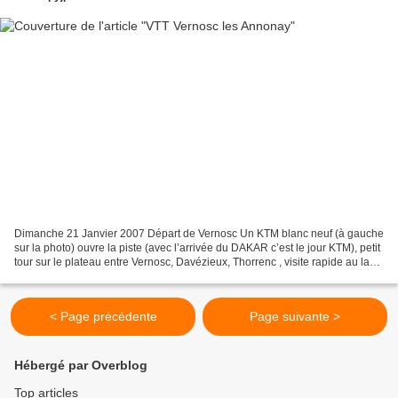
Dimanche 21 Janvier 2007 Départ de Vernosc Un KTM blanc neuf (à gauche
sur la photo) ouvre la piste (avec l’arrivée du DAKAR c’est le jour KTM), petit
tour sur le plateau entre Vernosc, Davézieux, Thorrenc , visite rapide au lac
de Vert et retour à Vernosc...
< Page précédente
Page suivante >
Hébergé par Overblog
Top articles