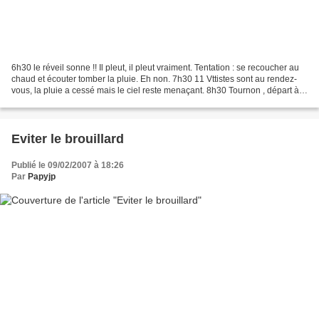
6h30 le réveil sonne !! Il pleut, il pleut vraiment. Tentation : se recoucher au
chaud et écouter tomber la pluie. Eh non. 7h30 11 Vttistes sont au rendez-
vous, la pluie a cessé mais le ciel reste menaçant. 8h30 Tournon , départ à
la montée (à Tournon...
Eviter le brouillard
Publié le 09/02/2007 à 18:26
Par
Papyjp