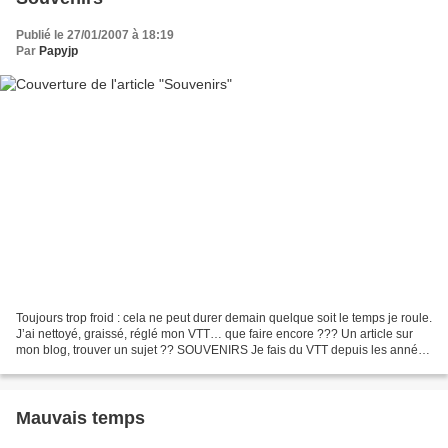
Publié le 27/01/2007 à 18:19
Par
Papyjp
Toujours trop froid : cela ne peut durer demain quelque soit le temps je roule.
J’ai nettoyé, graissé, réglé mon VTT… que faire encore ??? Un article sur
mon blog, trouver un sujet ?? SOUVENIRS Je fais du VTT depuis les années
….si, si 1985 et j’ai accumulé...
Mauvais temps