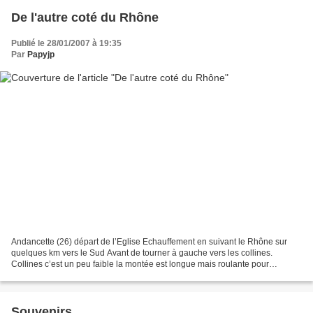
De l'autre coté du Rhône
Publié le 28/01/2007 à 19:35
Par
Papyjp
Andancette (26) départ de l’Eglise Echauffement en suivant le Rhône sur
quelques km vers le Sud Avant de tourner à gauche vers les collines.
Collines c’est un peu faible la montée est longue mais roulante pour
atteindre le Mont Rebut La colline de Montrebut...
Souvenirs