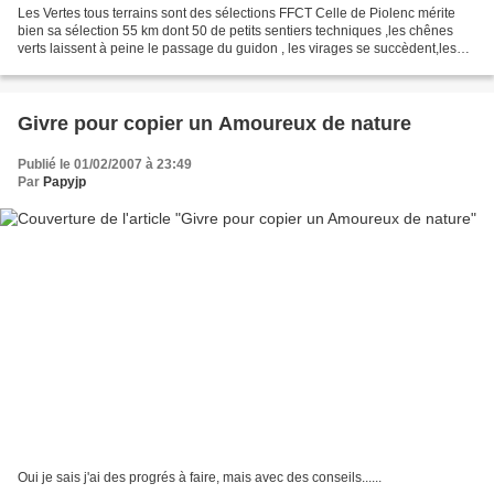
Les Vertes tous terrains sont des sélections FFCT Celle de Piolenc mérite
bien sa sélection 55 km dont 50 de petits sentiers techniques ,les chênes
verts laissent à peine le passage du guidon , les virages se succèdent,les
vallons aussi, les escaliers...
Givre pour copier un Amoureux de nature
Publié le 01/02/2007 à 23:49
Par
Papyjp
Oui je sais j'ai des progrés à faire, mais avec des conseils......