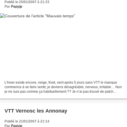
Publié le 25/01/2007 à 21:33
Par
Papyjp
L’hiver existe encore, neige, froid, vent après 5 jours sans VTT le manque
commence à se faire sentir, je deviens désagréable, nerveux, irritable… Non
je ne suis pas comme ça habituellement ?? Je n’ai pas trouvé de patch
adapté, je me réfugie dans la...
VTT Vernosc les Annonay
Publié le 21/01/2007 à 21:14
Par
Papyjp