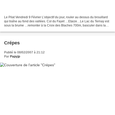
Le Pilat Vendredi 9 Février L’objectif du jour, rouler au dessus du brouillard
qui traîne au fond des vallées. Col du Fayet …Etaize…Le Lac du Ternay est
sous la brume …remonter à la Croix des Blaches 700m, basculer dans la
vallée sous le col du Banchet...
Crépes
Publié le 08/02/2007 à 21:12
Par
Papyjp