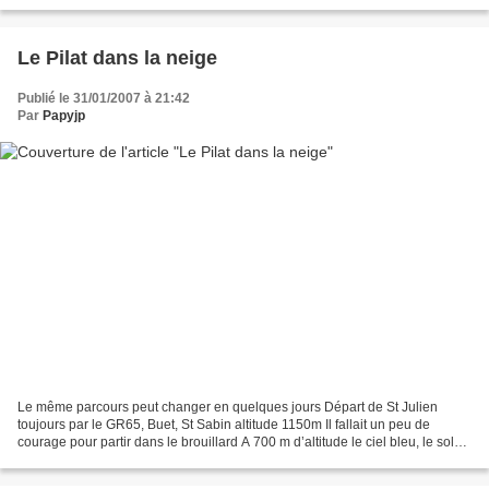
Le Pilat dans la neige
Publié le 31/01/2007 à 21:42
Par
Papyjp
Le même parcours peut changer en quelques jours Départ de St Julien
toujours par le GR65, Buet, St Sabin altitude 1150m Il fallait un peu de
courage pour partir dans le brouillard A 700 m d’altitude le ciel bleu, le soleil,
la neige … Une vraie récompense....