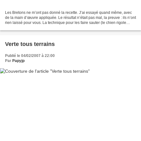
Les Bretons ne m’ont pas donné la recette. J’ai essayé quand même, avec
de la main d’œuvre appliquée. Le résultat n’était pas mal, la preuve : ils n’ont
rien laissé pour vous. La technique pour les faire sauter (le chien rigole
celles qui tombent sont...
Verte tous terrains
Publié le 04/02/2007 à 22:00
Par
Papyjp